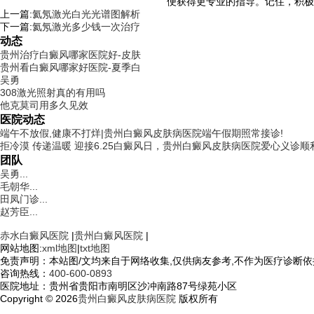
便获得更专业的指导。记住，积极
上一篇:
氦氖激光白光光谱图解析
下一篇:
氦氖激光多少钱一次治疗
动态
贵州治疗白癜风哪家医院好-皮肤
贵州看白癜风哪家好医院-夏季白
吴勇
308激光照射真的有用吗
他克莫司用多久见效
医院动态
端午不放假,健康不打烊|贵州白癜风皮肤病医院端午假期照常接诊!
拒冷漠 传递温暖 迎接6.25白癜风日，贵州白癜风皮肤病医院爱心义诊顺
团队
吴勇...
毛朝华...
田凤门诊...
赵芳臣...
赤水白癜风医院
|
贵州白癜风医院
|
网站地图:
xml地图
|
txt地图
免责声明：本站图/文均来自于网络收集,仅供病友参考,不作为医疗诊断依
咨询热线：
400-600-0893
医院地址：贵州省贵阳市南明区沙冲南路87号绿苑小区
Copyright © 2026
贵州白癜风皮肤病医院
版权所有