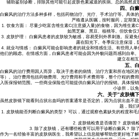
辅助鉴别诊断，排除其他可能引起皮肤色素减退的疾病。总的虽然皮
四、白
白癜风的治疗方法多种多样，包括药物治疗、光疗、手术治疗等。具体的
严格遵从医嘱，按时服药，定期复
1. 饮食方面： 尽量少吃富含维生素C(注意摄入量)的食物，因为维生
如黑芝麻、黑豆、核桃等。但饮食仅
3. 皮肤护理： 白癜风患者的皮肤较为敏感，容易受到外界刺激。应
露在阳光下。冬季应注意保湿，
4. 就业与情感： 白癜风可能会影响患者的就业和情感生活。有些用
他们的顾虑。在情感方面，白癜风患者可能会因为外貌问题而感到自卑。
建立在相互
五、
白癜风的治疗费用因人而异，取决于患者的病情、治疗方案和所在地区的
等）。治疗费用包括药物费用、光疗费用和手术费用等，整个疗程的费用
入医保报销范围。一些商业保险也可能提供白癜风治疗的报销。具体报销
小诊所，以免
六、关于“皮肤镜
虽然皮肤镜下能看到点状出血吗的答案通常是否定的，因为点状出血不是
题，我们
1. 皮肤镜能否判断白癜风的类型？ 可以，通过观察色素缺失的程度
2. 皮肤镜检查是否痛苦？ 皮肤
3. 除了皮肤镜，还有哪些检查可以用于诊断白癜风？ 
作为一名经验丰富的皮肤病医生，我希望以上信息能够帮助您更好地了解